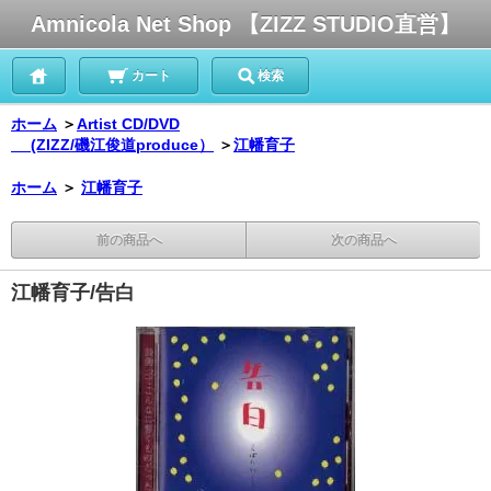
Amnicola Net Shop 【ZIZZ STUDIO直営】
カート
検索
ホーム
＞
Artist CD/DVD
(ZIZZ/磯江俊道produce）
＞
江幡育子
ホーム
＞
江幡育子
前の商品へ
次の商品へ
江幡育子/告白