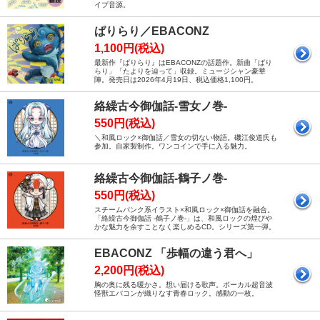
イブ音源。
ぱりらり／EBACONZ
1,100円(税込)
最新作『ぱりらり』はEBACONZの話題作。新曲「ぱり
らり」「たよりを辿って」収録。ミュージシャン豪華
陣。発売日は2026年4月19日、税込価格1,100円。
絡繰古今御伽話-雪女ノ巻-
550円(税込)
＼和風ロック×御伽話／雪女の切ない物語。磯江俊道氏も
参加。自家製制作。ワンコインで手に入る魅力。
絡繰古今御伽話-鶴子ノ巻-
550円(税込)
スチームパンク系イラスト×和風ロック×御伽話を融合。
「絡繰古今御伽話 -鶴子ノ巻-」は、和風ロックの煌びや
かな魅力を余すことなく楽しめるCD。シリーズ第一弾。
EBACONZ 「歩幅の違う君へ」
2,200円(税込)
胸の奥に残る暖かさ。想い届ける歌声。ボーカル超音波
怪獣エバコンが織りなす青春ロック。感動の一枚。