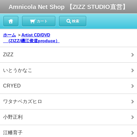
Amnicola Net Shop 【ZIZZ STUDIO直営】
カート
検索
ホーム
＞
Artist CD/DVD
(ZIZZ/磯江俊道produce）
ZIZZ
いとうかなこ
CRYED
ワタナベカズヒロ
小野正利
江幡育子