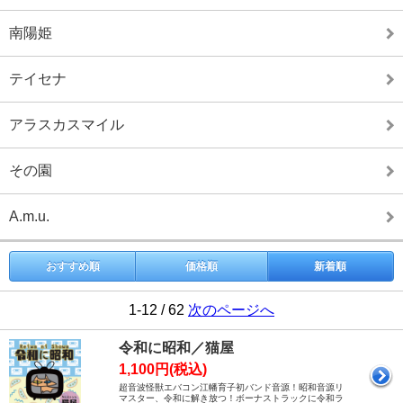
南陽姫
テイセナ
アラスカスマイル
その園
A.m.u.
おすすめ順
価格順
新着順
1-12 / 62
次のページへ
令和に昭和／猫屋
1,100円(税込)
超音波怪獣エバコン江幡育子初バンド音源！昭和音源リ
マスター、令和に解き放つ！ボーナストラックに令和ラ