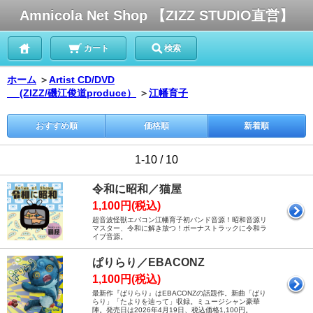
Amnicola Net Shop 【ZIZZ STUDIO直営】
カート
検索
ホーム
＞
Artist CD/DVD
(ZIZZ/磯江俊道produce）
＞
江幡育子
おすすめ順
価格順
新着順
1-10 / 10
令和に昭和／猫屋
1,100円(税込)
超音波怪獣エバコン江幡育子初バンド音源！昭和音源リ
マスター、令和に解き放つ！ボーナストラックに令和ラ
イブ音源。
ぱりらり／EBACONZ
1,100円(税込)
最新作『ぱりらり』はEBACONZの話題作。新曲「ぱり
らり」「たよりを辿って」収録。ミュージシャン豪華
陣。発売日は2026年4月19日、税込価格1,100円。