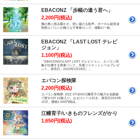
EBACONZ 「歩幅の違う君へ」
2,200円(税込)
胸の奥に残る暖かさ。想い届ける歌声。ボーカル超音波
怪獣エバコンが織りなす青春ロック。感動の一枚。
EBACONZ 「LAST LOST テレビ
ジョン」
1,100円(税込)
「EBACONZのLAST LOST テレビジョン。エバコン現
象が伝播する青春パンク。先着ジャケットシールプレゼ
ント。発売日：2025年3月28日。」
エバコン探検隊
2,200円(税込)
エバコン探検隊: ZIZZ STUDIO江幡育子の魅力を虫眼鏡
で探すCD! 10曲入り。おまけシール付き。発売日2024年
10月。価格2,000円税込。
江幡育子/いきものフレンズがかり
1,650円(税込)