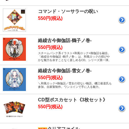
コマンド・ソーサラーの呪い
550円(税込)
絡繰古今御伽話-鶴子ノ巻-
550円(税込)
スチームパンク系イラスト×和風ロック×御伽話を融合。
「絡繰古今御伽話 -鶴子ノ巻-」は、和風ロックの煌びや
かな魅力を余すことなく楽しめるCD。シリーズ第一弾。
絡繰古今御伽話-雪女ノ巻-
550円(税込)
＼和風ロック×御伽話／雪女の切ない物語。磯江俊道氏も
参加。自家製制作。ワンコインで手に入る魅力。
CD型ポスカセット《3枚セット》
550円(税込)
クリアファイル