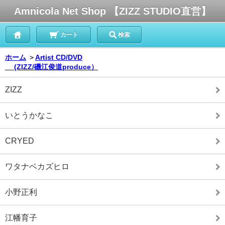
Amnicola Net Shop 【ZIZZ STUDIO直営】
カート
検索
ホーム
＞
Artist CD/DVD
(ZIZZ/磯江俊道produce）
ZIZZ
いとうかなこ
CRYED
ワタナベカズヒロ
小野正利
江幡育子