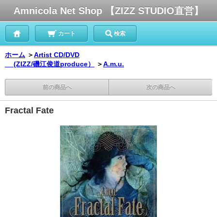
Amnicola Net Shop 【ZIZZ STUDIO直営】
カート
検索
ホーム
＞
Artist CD/DVD
(ZIZZ/磯江俊道produce）
＞
A.m.u.
前の商品へ
次の商品へ
Fractal Fate