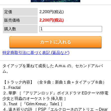
定価
2,200円(税込)
販売価格
2,200円(税込)
購入数
特定商取引法に基づく表記 (返品など)
タイアップを重ねて成長した A.m.u. の、セカンドアルバ
ム。
【トラック内容】 （全９曲：新曲１曲＋タイアップ８曲）
１. Fractal
２. 華夢 ［『アリアンロッド』ボイスドラマ EDテーマ/停電
少女と羽蟲のオーケストラ 挿入歌 ］
３. Trust ［『Grim Kreuz』Tale1 ］
４. 遠き祈りの詩 ［ PSP『エルクローネのアトリエ ～Dear