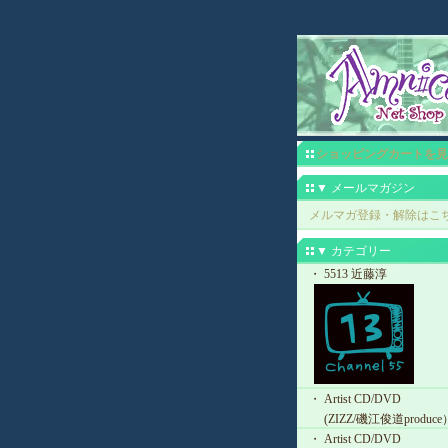
ショッピングカートを見
▼ メールマガジン
メルマガ登録・解除はこ
▼ カテゴリー
・ 5513 近藤淳
・ Artist CD/DVD
(ZIZZ/磯江俊道produce
・ Artist CD/DVD