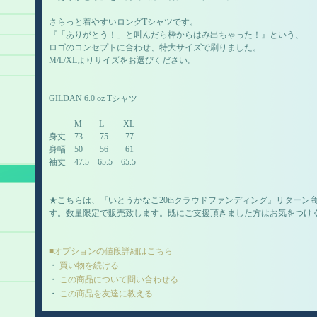
さらっと着やすいロングTシャツです。
『「ありがとう！」と叫んだら枠からはみ出ちゃった！』という、
ロゴのコンセプトに合わせ、特大サイズで刷りました。
M/L/XLよりサイズをお選びください。
GILDAN 6.0 oz Tシャツ
M L XL
身丈 73 75 77
身幅 50 56 61
袖丈 47.5 65.5 65.5
★こちらは、『いとうかなこ20thクラウドファンディング』リターン
す。数量限定で販売致します。既にご支援頂きました方はお気をつけ
■オプションの値段詳細はこちら
・
買い物を続ける
・
この商品について問い合わせる
・
この商品を友達に教える