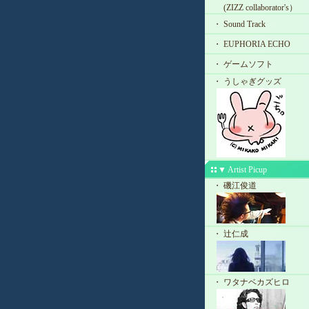
(ZIZZ collaborator's）
・ Sound Track
・ EUPHORIA ECHO
・ ゲームソフト
・ うしゃぎグッズ
▼ Artist Picup
・ 磯江俊道
・ 辻仁成
・ ワタナベカズヒロ