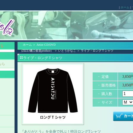
|
ホーム
|
ホーム
＞
Artist CD/DVD
る
(ZIZZ/磯江俊道produce）
＞
いとうかなこ
＞
ライブ・ロングＴシャツ
ライブ・ロングＴシャツ
ちら
・ 定価
3,850
・ 販売価格
3,850
・ 購入数
・ サイズ
）
『ありがとう』を全身で叫ぶ！特注ロングTシャツ