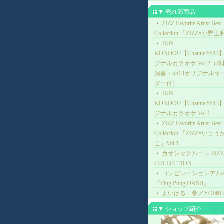
▼ 売れ筋商品
・
ZIZZ Favorite Artist Best
Collection 「ZIZZ×小野
・
JUN
KONDOU【Channel551
ジナルカラオケ Vol.2（
演奏・5513オリジナルキ
ダー付）
・
JUN
KONDOU【Channel551
ジナルカラオケ Vol.1
・
ZIZZ Favorite Artist Best
Collection 「ZIZZ×いと
こ」Vol.1
・
カオシックルーン ZIZZ
COLLECTION
・
コンピレーションアル
『Ping Pong DASH』
・
よいはる 参／YOI❁H
▼ ショップ紹介