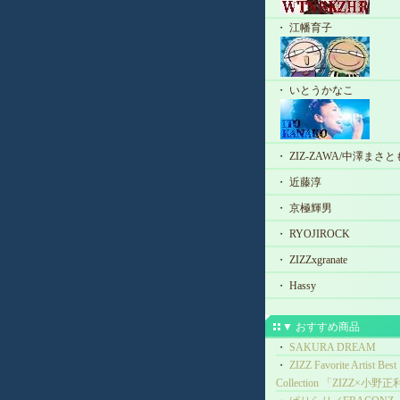
・ 江幡育子
・ いとうかなこ
・ ZIZ-ZAWA/中澤まさと
・ 近藤淳
・ 京極輝男
・ RYOJIROCK
・ ZIZZxgranate
・ Hassy
▼ おすすめ商品
・
SAKURA DREAM
・
ZIZZ Favorite Artist Best
Collection 「ZIZZ×小野