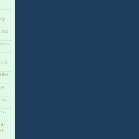
うかな
磯江俊道
ジナル
ット/英
ロ新作
rom
バム
バム
I /
KU