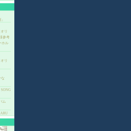
正利」
3】オリ
淳様参考
ーホル
3】オリ
うかな
 SONG
バム
ARU