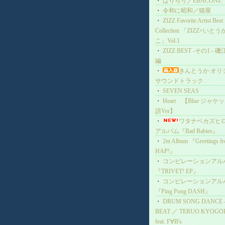
・
ぱりらり／EBACONZ
・
令和に昭和／猫屋
・
ZIZZ Favorite Artist Best
Collection 「ZIZZ×いと
こ」Vol.1
・
ZIZZ BEST -その1 - 
編
・
きんとうか オリ
サウンドトラック
・
SEVEN SEAS
・
Heart 【Blue ジャケ
語Ver】
・
ワタナベカズヒ
アルバム『Bad Babies』
・
2nt Album 『Greetings f
HAP!』
・
コンピレーションアル
『TRIVET! EP』
・
コンピレーションアル
『Ping Pong DASH』
・
DRUM SONG DANCE -I
BEAT ／ TERUO KYOGO
feat. F∀B's